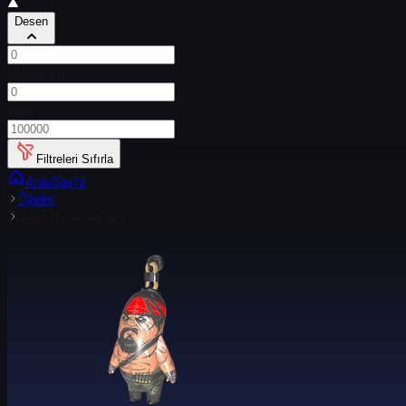
Desen
Gönderen
Alıcı
Filtreleri Sıfırla
Ana Sayfa
Öğeler
Süs | Minik Serseri