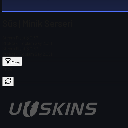
Süs | Minik Serseri
Steam Fiyatı
$ 0,37
Stoktaki Toplam Sayı
2,051
Steam Fiyatı
$ 0,37
Stoktaki Toplam Sayı
2,051
Filtre
Price