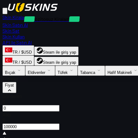
Skin Kirala
Depozitosuz Kiralamalar
Skin Satın Al
Skin Sat
Skin Kullan
API ile Satın Al
TR / $USD
Steam ile giriş yap
TR / $USD
Steam ile giriş yap
Bıçak
Eldivenler
Tüfek
Tabanca
Hafif Makineli
Filtreler
Fiyat
Gönderen
$
Alıcı
$