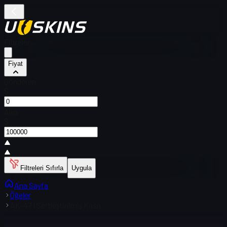
Filtreler
Fiyat
Gönderen
$
Alıcı
$
Filtreleri Sıfırla
Uygula
Ana Sayfa
Öğeler
AK-47 | Sertleştirilmiş Kasa