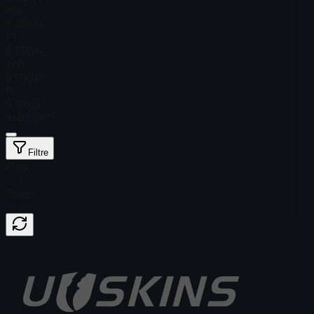
MW
$ 269,14
FT
$ 217,24
WW
$ 179,07
BS
$ 181,05
StatTrak™
Filtre
Float
Price