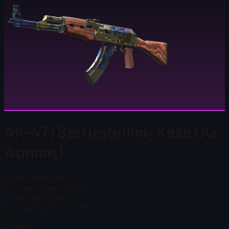
AK-47 | Sertleştirilmiş Kasa (Az
Aşınmış)
Steam Fiyatı
$ 325,24
Stoktaki Toplam Sayı
797
Steam Fiyatı
$ 325,24
Stoktaki Toplam Sayı
797
FN
$ 412,14