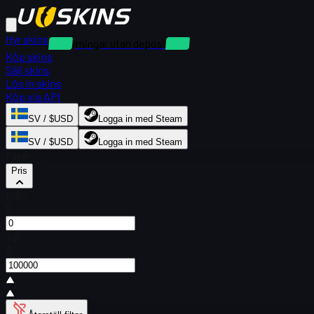
Hyr skins
Uthyrningar utan deposition
Köp skins
Sälj skins
Lös in skins
Köp via API
SV / $USD
Logga in med Steam
SV / $USD
Logga in med Steam
Filter
Pris
Från
$
Till
$