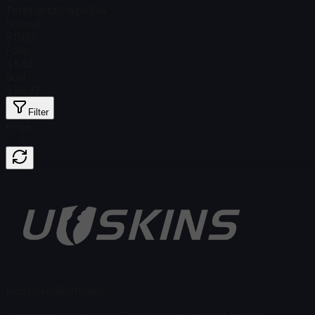
Totalt antal i lager
244
Normal
$ 0.00
Folie
$ 5,63
Guld
$ 34,77
Filter
Price
Inga föremål hittades
Laddning misslyckades
:
Failed to fetch product details