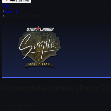
Återställ filter
Hem
Föremål
Klistermärke | s1mple | Berlin 2019
Klistermärke | s1mple | Berlin 2
Steam-pris
$ 1,13
Totalt antal i lager
244
Steam-pris
$ 1,13