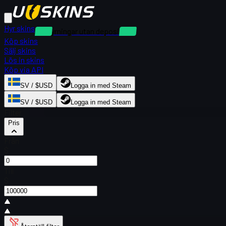
Hyr skins
Uthyrningar utan deposition
Köp skins
Sälj skins
Lös in skins
Köp via API
SV / $USD
Logga in med Steam
SV / $USD
Logga in med Steam
Filter
Pris
Från
$
Till
$