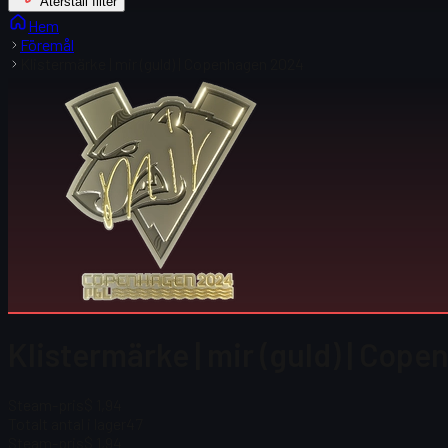
Återställ filter
Hem
Föremål
Klistermärke | mir (guld) | Copenhagen 2024
Klistermärke | mir (guld) | Cop
Steam-pris
$ 1,94
Totalt antal i lager
47
Steam-pris
$ 1,94