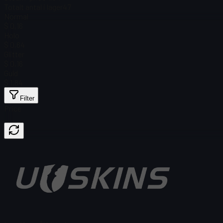
Totalt antal i lager
47
Normal
$ 0,16
Holo
$ 0,64
Glitter
$ 0,16
Guld
$ 1,84
Filter
Price