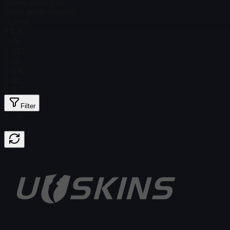
Steam-pris
$ 0,80
Totalt antal i lager
419
Normal
$ 0,16
Holo
$ 0,23
Folie
$ 0,16
Guld
$ 0,92
Filter
Price