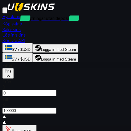
Hyr skins
Uthyrningar utan deposition
Köp skins
Sälj skins
Lös in skins
Köp via API
SV / $USD
Logga in med Steam
SV / $USD
Logga in med Steam
Filter
Pris
Från
$
Till
$