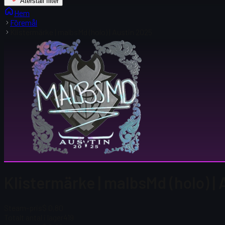
Återställ filter
Hem
Föremål
Klistermärke | malbsMd (holo) | Austin 2025
Klistermärke | malbsMd (holo) |
Steam-pris
$ 0,80
Totalt antal i lager
419