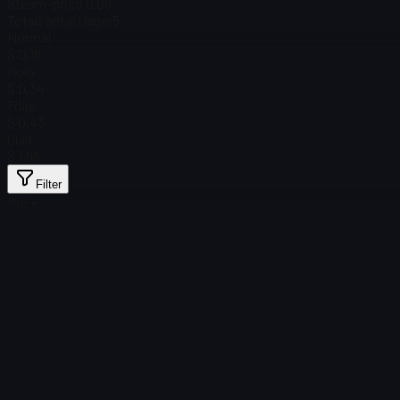
Steam-pris
$ 0,08
Totalt antal i lager
5
Normal
$ 0,16
Holo
$ 0,34
Folie
$ 0,43
Guld
$ 1,98
Filter
Price