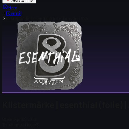
Återställ filter
Hem
Föremål
Klistermärke | esenthial (folie) | Austin 2025
Klistermärke | esenthial (folie) 
Steam-pris
$ 0,08
Totalt antal i lager
5