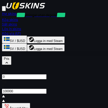
Hyr skins
Uthyrningar utan deposition
Köp skins
Sälj skins
Lös in skins
Köp via API
SV / $USD
Logga in med Steam
SV / $USD
Logga in med Steam
Filter
Pris
Från
$
Till
$