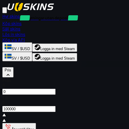
Hyr skins
Uthyrningar utan deposition
Köp skins
Sälj skins
Lös in skins
Köp via API
SV / $USD
Logga in med Steam
SV / $USD
Logga in med Steam
Filter
Pris
Från
$
Till
$