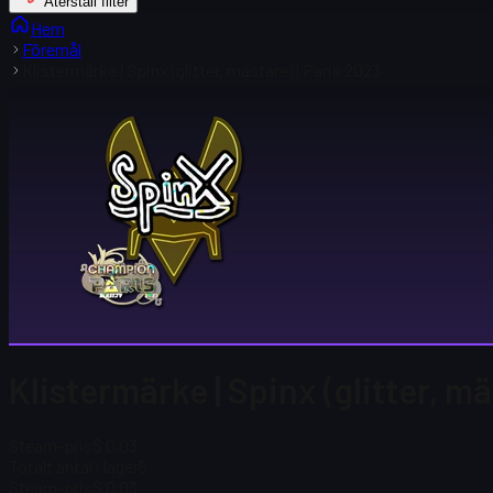
Återställ filter
Hem
Föremål
Klistermärke | Spinx (glitter, mästare) | Paris 2023
Klistermärke | Spinx (glitter, mä
Steam-pris
$ 0,03
Totalt antal i lager
5
Steam-pris
$ 0,03