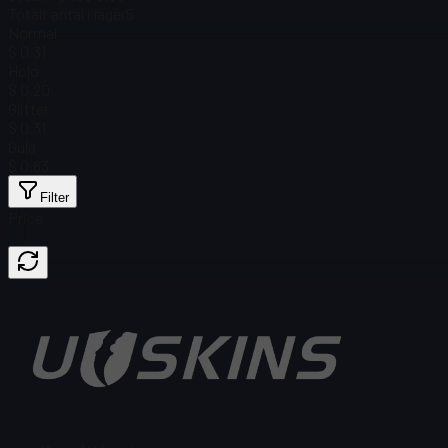
Totalt antal i lager
5
Normal
$ 0,31
Holo
$ 0,20
Glitter
$ 0,31
Guld
$ 0,83
Filter
Price