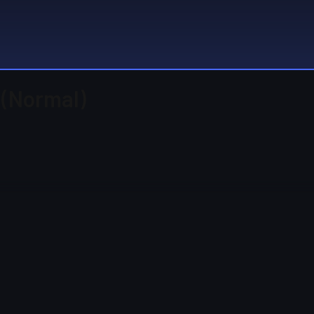
 (Normal)