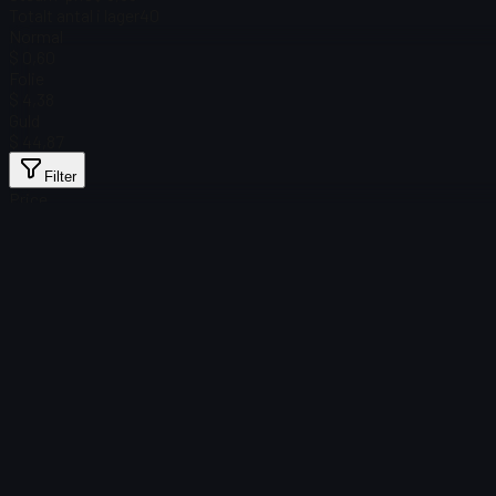
Totalt antal i lager
40
Normal
$ 0,60
Folie
$ 4,38
Guld
$ 44,87
Filter
Price
Inga föremål hittades
Laddning misslyckades
:
Failed to fetch product details