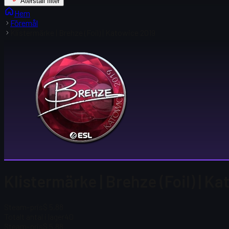
Återställ filter
Hem
Föremål
Klistermärke | Brehze (Foil) | Katowice 2019
Klistermärke | Brehze (Foil) | Ka
Steam-pris
$ 5,88
Totalt antal i lager
40
Steam-pris
$ 5,88