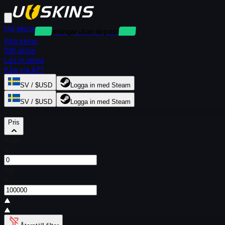
Hyr skins
Uthyrningar utan deposition
Köp skins
Sälj skins
Lös in skins
Köp via API
SV / $USD
Logga in med Steam
SV / $USD
Logga in med Steam
Filter
Pris
Från
$
Till
$