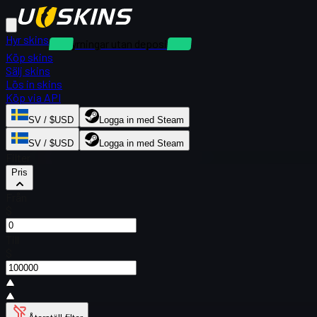
Hyr skins
Uthyrningar utan deposition
Köp skins
Sälj skins
Lös in skins
Köp via API
SV / $USD
Logga in med Steam
SV / $USD
Logga in med Steam
Filter
Pris
Från
$
Till
$