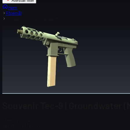
Återställ filter
Hem
Föremål
Souvenir Tec-9 | Groundwater
Souvenir Tec-9 | Groundwater (M
Steam-pris
$ 47,94
Totalt antal i lager
17