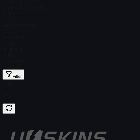
Steam-pris
$ 47,94
Totalt antal i lager
17
Fabriksny
$ 10,03
Minimalt slitage
$ 5,02
Testad i fält
$ 4,26
Välanvänd
$ 0.00
Stridsärrad
$ 438,82
Filter
Float
Price