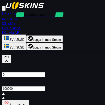
Hyr skins
Uthyrningar utan deposition
Köp skins
Sälj skins
Lös in skins
Köp via API
SV / $USD
Logga in med Steam
SV / $USD
Logga in med Steam
Filter
Pris
Från
$
Till
$