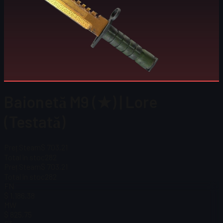
Baionetă M9 (★) | Lore
(Testată)
Preț Steam
$ 703,21
Total în stoc
282
Preț Steam
$ 703,21
Total în stoc
282
FN
$ 1.186,38
MW
$ 825,75