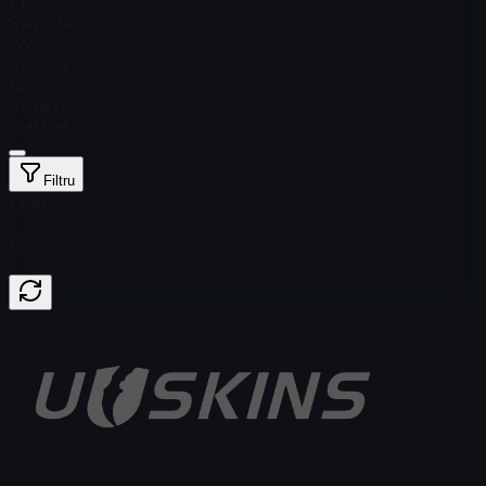
FT
$ 476,74
WW
$ 466,92
BS
$ 375,17
StatTrak™
Filtru
Float
Price