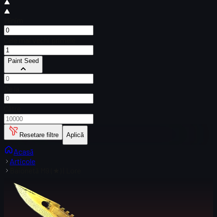
Minim
Cele mai vechi primele
Paint Seed
De la
Către
Resetare filtre
Aplică
Acasă
Articole
Baionetă M9 (★) | Lore