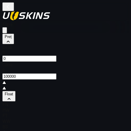
Filtre
Preț
De la
$
Către
$
Float
FN
MW
FT
WW
BS