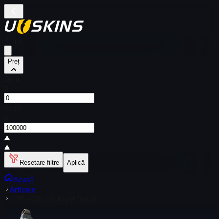
Filtre
Preț
De la
$
Către
$
Resetare filtre
Aplică
Acasă
Articole
UMP-45 | Late Night Transit