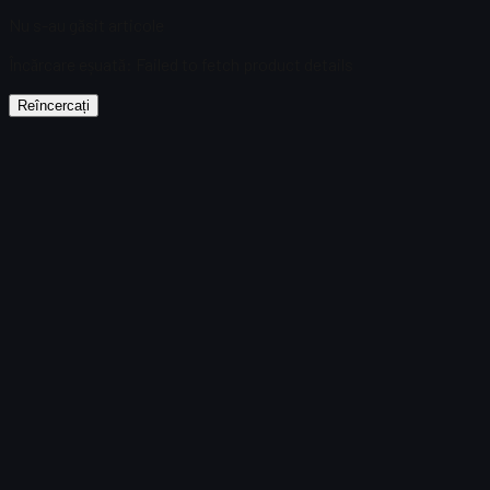
Nu s-au găsit articole
Încărcare eșuată
:
Failed to fetch product details
Reîncercați