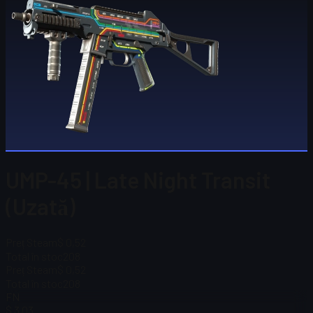
UMP-45 | Late Night Transit
(Uzată)
Preț Steam
$ 0,52
Total în stoc
208
Preț Steam
$ 0,52
Total în stoc
208
FN
$ 3,03