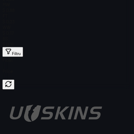
MW
$ 0,88
FT
$ 0,23
WW
$ 0,17
BS
$ 0,16
Filtru
Float
Price