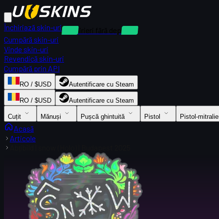
Închiriază skin-uri
Închirieri fără depozit
Cumpără skin-uri
Vinde skin-uri
Revendică skin-uri
Cumpără prin API
RO / $USD
Autentificare cu Steam
RO / $USD
Autentificare cu Steam
Cuțit
Mănuși
Pușcă ghintuită
Pistol
Pistol-mitralie
Acasă
Articole
Abțibild | snow (Holo) | Budapest 2025