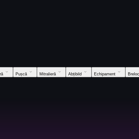
ră
Pușcă
Mitralieră
Abțibild
Echipament
Brelo