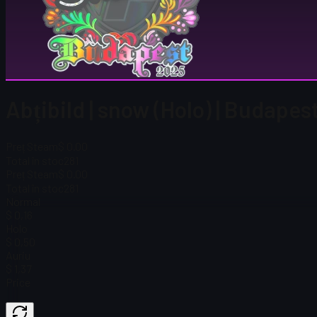
Abțibild | snow (Holo) | Budape
Preț Steam
$ 0.00
Total în stoc
281
Preț Steam
$ 0.00
Total în stoc
281
Normal
$ 0,16
Holo
$ 0,50
Auriu
$ 1,37
Price