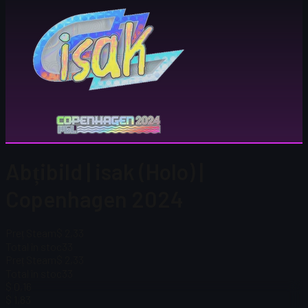
Abțibild | isak (Holo) |
Copenhagen 2024
Preț Steam
$ 2,33
Total în stoc
33
Preț Steam
$ 2,33
Total în stoc
33
$ 0,16
$ 1,83