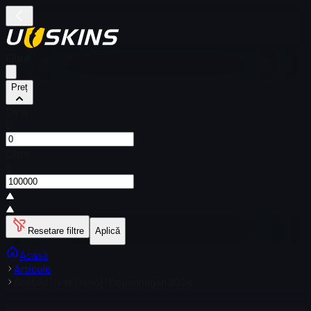
Filtre
Preț
De la
$
Către
$
Resetare filtre
Aplică
Acasă
Articole
Abțibild | isak (Holo) | Copenhagen 2024