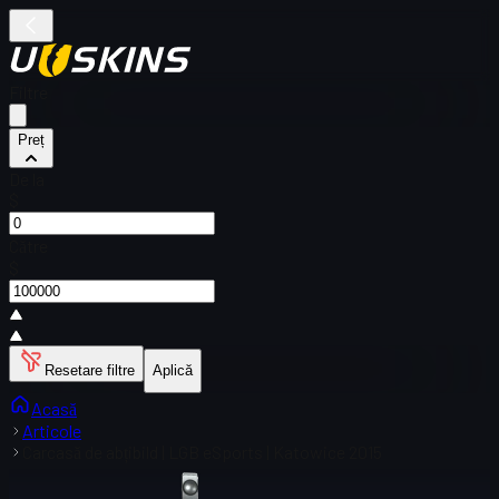
Filtre
Preț
De la
$
Către
$
Resetare filtre
Aplică
Acasă
Articole
Carcasă de abțibild | LGB eSports | Katowice 2015