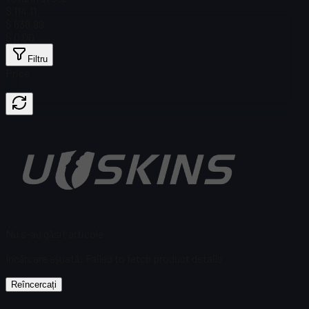
$ 114,11
$ 638,99
$ 0.00
Filtru
Price
Nu s-au găsit articole
Încărcare eșuată
:
Failed to fetch product details
Reîncercați