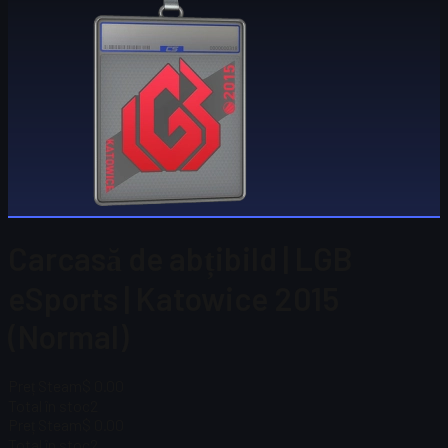
Carcasă de abțibild | LGB
eSports | Katowice 2015
(Normal)
Preț Steam
$ 0.00
Total în stoc
2
Preț Steam
$ 0.00
Total în stoc
2