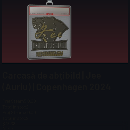
Carcasă de abțibild | Jee
(Auriu) | Copenhagen 2024
Preț Steam
$ 0.00
Total în stoc
2
Preț Steam
$ 0.00
Total în stoc
2
$ 13,38
$ 13,21