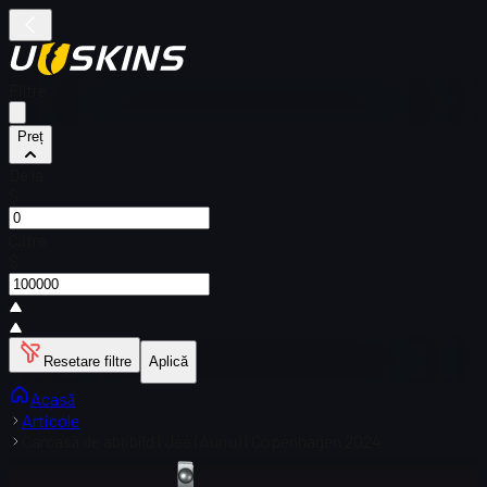
Filtre
Preț
De la
$
Către
$
Resetare filtre
Aplică
Acasă
Articole
Carcasă de abțibild | Jee (Auriu) | Copenhagen 2024