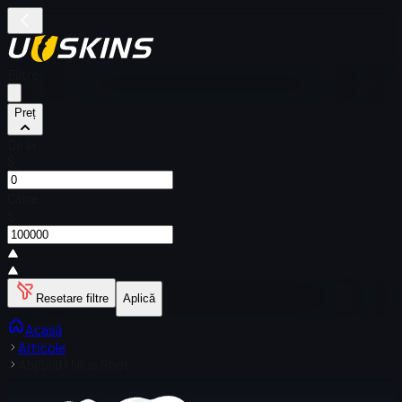
Filtre
Preț
De la
$
Către
$
Resetare filtre
Aplică
Acasă
Articole
Abțibild | Nice Shot