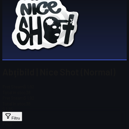
Abțibild | Nice Shot (Normal)
Preț Steam
$ 1,92
Total în stoc
38
Preț Steam
$ 1,92
Total în stoc
38
$ 1,35
Filtru
Price