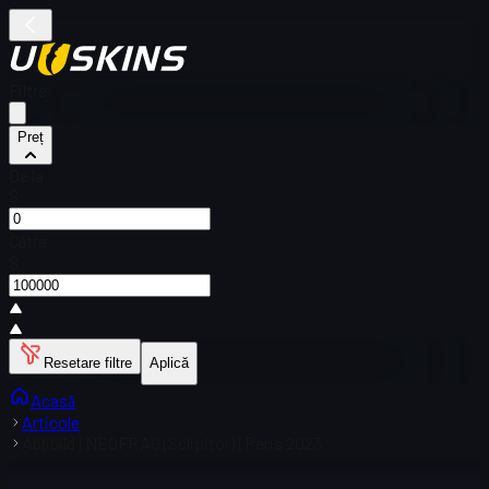
Filtre
Preț
De la
$
Către
$
Resetare filtre
Aplică
Acasă
Articole
Abțibild | NEOFRAG (Sclipitor) | Paris 2023