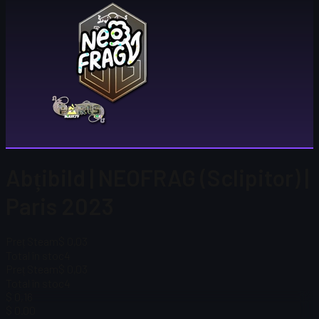
Abțibild | NEOFRAG (Sclipitor) |
Paris 2023
Preț Steam
$ 0,03
Total în stoc
4
Preț Steam
$ 0,03
Total în stoc
4
$ 0,16
$ 0.00