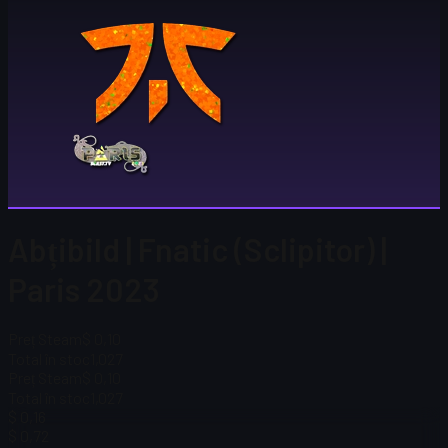
Abțibild | Fnatic (Sclipitor) |
Paris 2023
Preț Steam
$ 0,10
Total în stoc
1,027
Preț Steam
$ 0,10
Total în stoc
1,027
$ 0,16
$ 0,72