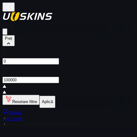
Filtre
Preț
De la
$
Către
$
Resetare filtre
Aplică
Acasă
Articole
Abțibild | Fnatic (Sclipitor) | Paris 2023