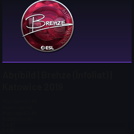
Abțibild | Brehze (Înfoliat) |
Katowice 2019
Preț Steam
$ 5,88
Total în stoc
40
Preț Steam
$ 5,88
Total în stoc
40
$ 0,60
$ 4,38