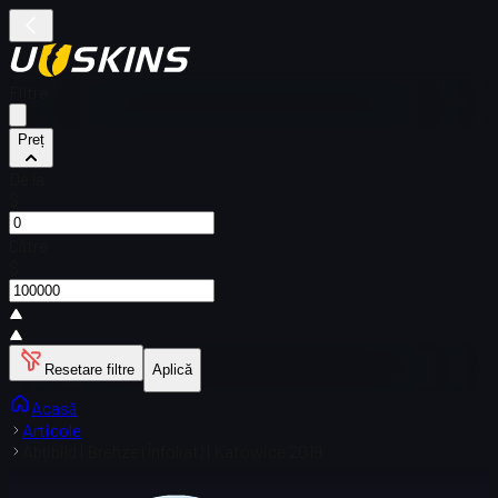
Filtre
Preț
De la
$
Către
$
Resetare filtre
Aplică
Acasă
Articole
Abțibild | Brehze (Înfoliat) | Katowice 2019