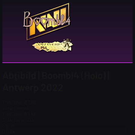
Abțibild | Boombl4 (Holo) |
Antwerp 2022
Preț Steam
$ 1,68
Total în stoc
122
Preț Steam
$ 1,68
Total în stoc
122
$ 0,16
$ 0,94