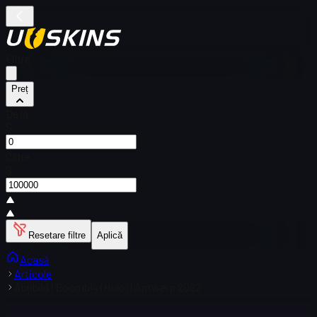
Filtre
Preț
De la
$
Către
$
Resetare filtre
Aplică
Acasă
Articole
Abțibild | Boombl4 (Holo) | Antwerp 2022