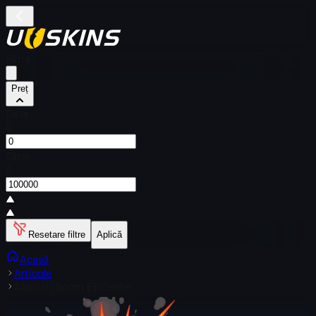
Filtre
Preț
De la
$
Către
$
Resetare filtre
Aplică
Acasă
Articole
Abțibild | Boom Epicenter