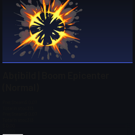
Abțibild | Boom Epicenter
(Normal)
Preț Steam
$ 0,07
Total în stoc
313
Preț Steam
$ 0,07
Total în stoc
313
$ 0.00
$ 0.00