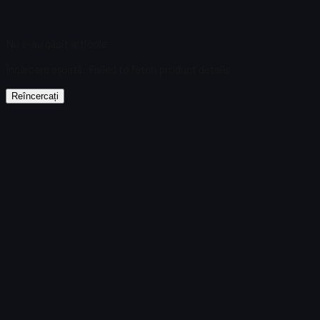
Nu s-au găsit articole
Încărcare eșuată
:
Failed to fetch product details
Reîncercați