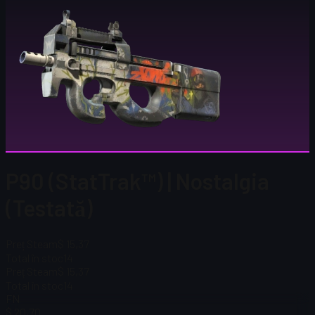
P90 (StatTrak™) | Nostalgia
(Testată)
Preț Steam
$ 15,37
Total în stoc
14
Preț Steam
$ 15,37
Total în stoc
14
FN
$ 20,70