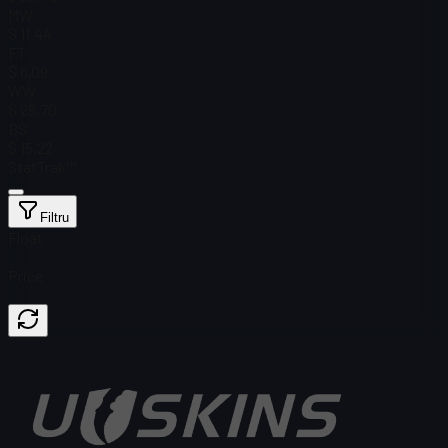
MW
$ 11,44
FT
$ 6,09
WW
$ 28,70
BS
$ 15,22
StatTrak™
Filtru
Float
Price