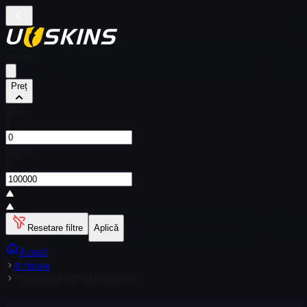
Filtre
Preț
De la
$
Către
$
Resetare filtre
Aplică
Acasă
Articole
P90 (StatTrak™) | Nostalgia