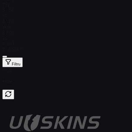
MW
$ 1,37
FT
$ 1,20
WW
$ 2,06
BS
$ 8,97
StatTrak™
Filtru
Float
Price