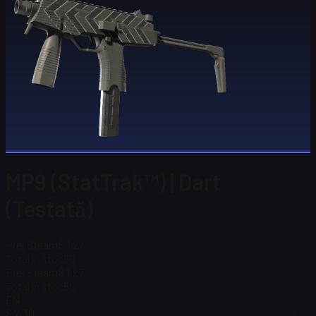
MP9 (StatTrak™) | Dart
(Testată)
Preț Steam
$ 1,27
Total în stoc
50
Preț Steam
$ 1,27
Total în stoc
50
FN
$ 2,30