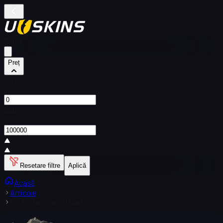
Filtre
Preț
De la
$
Către
$
Resetare filtre
Aplică
Acasă
Articole
MP9 (StatTrak™) | Dart