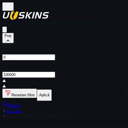
Filtre
Preț
De la
$
Către
$
Resetare filtre
Aplică
Acasă
Articole
Glock-18 (Suvenir) | Ramese's Reach