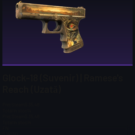
Glock-18 (Suvenir) | Ramese's
Reach (Uzată)
Preț Steam
$ 35,48
Total în stoc
14
Preț Steam
$ 35,48
Total în stoc
14
FN
$ 141,50