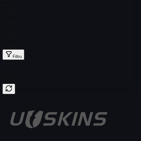
MW
$ 27,39
FT
$ 14,15
WW
$ 14,21
BS
$ 13,70
Filtru
Float
Price