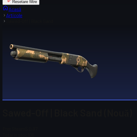
Resetare filtre
Acasă
Articole
Sawed-Off | Black Sand
Sawed-Off | Black Sand (Nouă)
Preț Steam
$ 0,97
Total în stoc
106