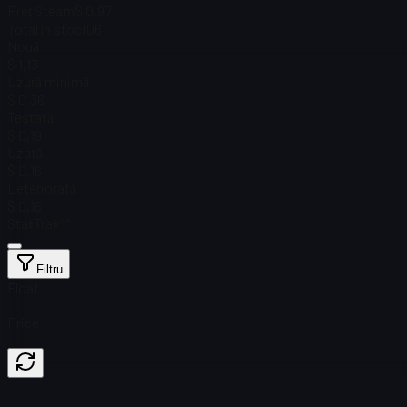
Preț Steam
$ 0,97
Total în stoc
106
Nouă
$ 1,13
Uzură minimă
$ 0,36
Testată
$ 0,19
Uzată
$ 0,16
Deteriorată
$ 0,16
StatTrak™
Filtru
Float
Price