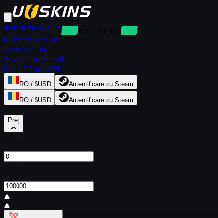
Închiriază skin-uri
Închirieri fără depozit
Cumpără skin-uri
Vinde skin-uri
Revendică skin-uri
Cumpără prin API
RO / $USD
Autentificare cu Steam
RO / $USD
Autentificare cu Steam
Filtre
Preț
De la
$
Către
$