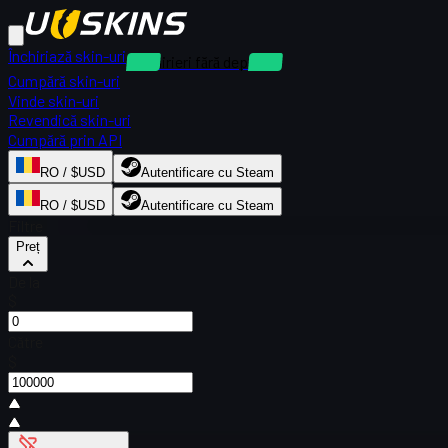
Închiriază skin-uri
Închirieri fără depozit
Cumpără skin-uri
Vinde skin-uri
Revendică skin-uri
Cumpără prin API
RO / $USD
Autentificare cu Steam
RO / $USD
Autentificare cu Steam
Filtre
Preț
De la
$
Către
$