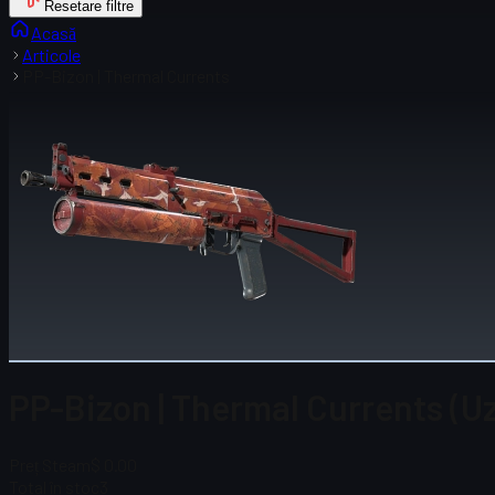
Resetare filtre
Acasă
Articole
PP-Bizon | Thermal Currents
PP-Bizon | Thermal Currents (U
Preț Steam
$ 0.00
Total în stoc
3