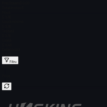
Preț Steam
$ 0.00
Total în stoc
3
Nouă
$ 0,16
Uzură minimă
$ 0,16
Testată
$ 0,16
Uzată
$ 0,46
Deteriorată
$ 0,17
Filtru
Float
Price