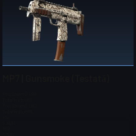
MP7 | Gunsmoke (Testată)
Preț Steam
$ 1,90
Total în stoc
69
Preț Steam
$ 1,90
Total în stoc
69
FN
$ 19,61
MW
$ 3,62