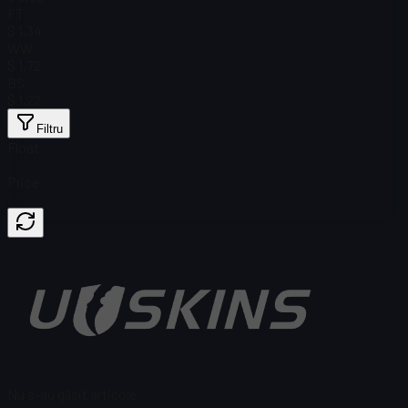
FT
$ 1,34
WW
$ 1,72
BS
$ 1,22
Filtru
Float
Price
Nu s-au găsit articole