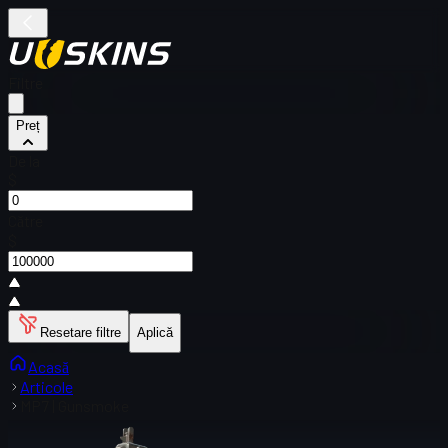
Filtre
Preț
De la
$
Către
$
Resetare filtre
Aplică
Acasă
Articole
MP7 | Gunsmoke