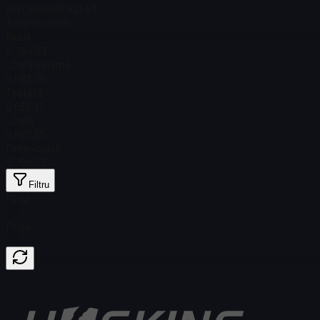
Preț Steam
$ 621,43
Total în stoc
5
Nouă
$ 744,53
Uzură minimă
$ 683,75
Testată
$ 638,17
Uzată
$ 607,55
Deteriorată
$ 759,57
Filtru
Float
Price