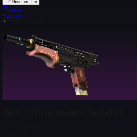
Resetare filtre
Acasă
Articole
MAG-7 | Cinquedea
MAG-7 | Cinquedea (Testată)
Preț Steam
$ 621,43
Total în stoc
5