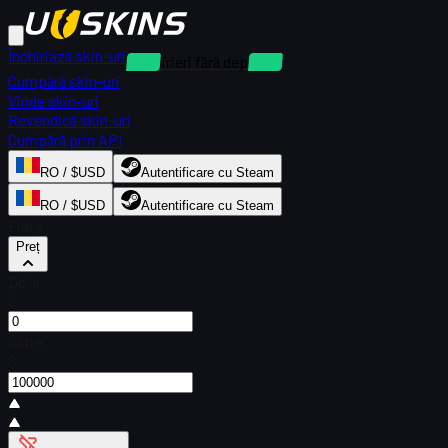
Închiriază skin-uri
Închirieri fără depozit
Cumpără skin-uri
Vinde skin-uri
Revendică skin-uri
Cumpără prin API
RO / $USD
Autentificare cu Steam
RO / $USD
Autentificare cu Steam
Filtre
Preț
De la
$
Către
$