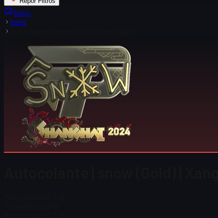
Repor Filtros
Início
Itens
Autocolante | snow (Gold) | Xangai 2024
Autocolante | snow (Gold) | Xan
Preço Steam
$ 7,10
Total em stock
18
Preço Steam
$ 7,10