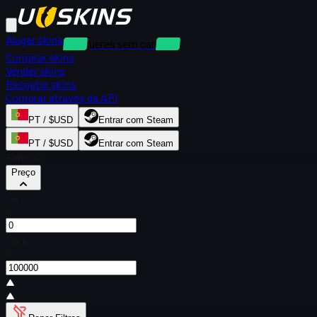
Alugar skins
Alugueres sem caução
Comprar skins
Vender skins
Resgatar skins
Comprar através da API
PT / $USD
Entrar com Steam
PT / $USD
Entrar com Steam
Filtros
Preço
De
$
Para
$