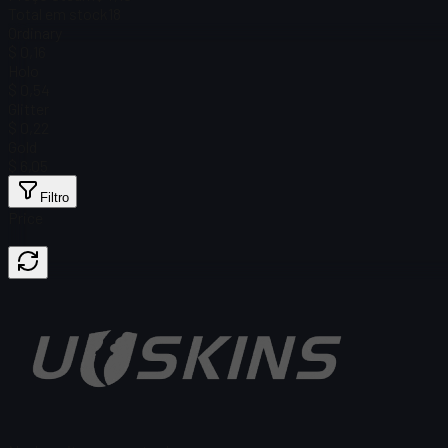
Total em stock
18
Ordinary
$ 0,16
Holo
$ 0,54
Glitter
$ 0,22
Gold
$ 6,05
Filtro
Price