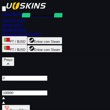
Alugar skins
Alugueres sem caução
Comprar skins
Vender skins
Resgatar skins
Comprar através da API
PT / $USD
Entrar com Steam
PT / $USD
Entrar com Steam
Filtros
Preço
De
$
Para
$