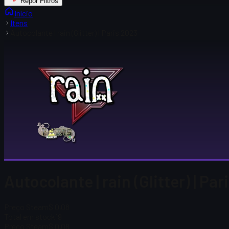
Repor Filtros
Início
Itens
Autocolante | rain (Glitter) | Paris 2023
Autocolante | rain (Glitter) | Pa
Preço Steam
$ 0,08
Total em stock
19
Preço Steam
$ 0,08