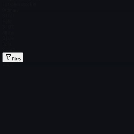
Total em stock
19
Ordinary
$ 0,31
Holo
$ 1,07
Glitter
$ 0,16
Gold
$ 4,42
Filtro
Price