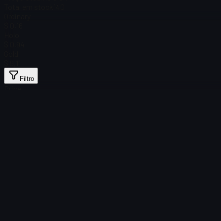
Total em stock
140
Ordinary
$ 0,16
Holo
$ 0,94
Gold
$ 9,11
Filtro
Price
Nenhum item encontrado
Falha ao carregar
:
Failed to fetch product details