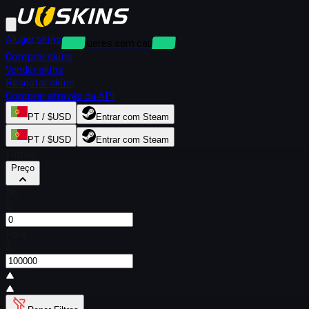
Alugar skins
Alugueres sem caução
Comprar skins
Vender skins
Resgatar skins
Comprar através da API
PT / $USD
Entrar com Steam
PT / $USD
Entrar com Steam
Filtros
Preço
De
$
Para
$