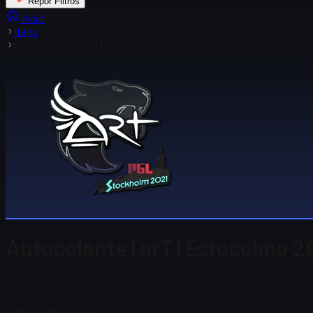
Repor Filtros
Início
Itens
Autocolante | arT | Estocolmo 2021
Autocolante | arT | Estocolmo 2
Preço Steam
$ 0,04
Total em stock
140
Preço Steam
$ 0,04