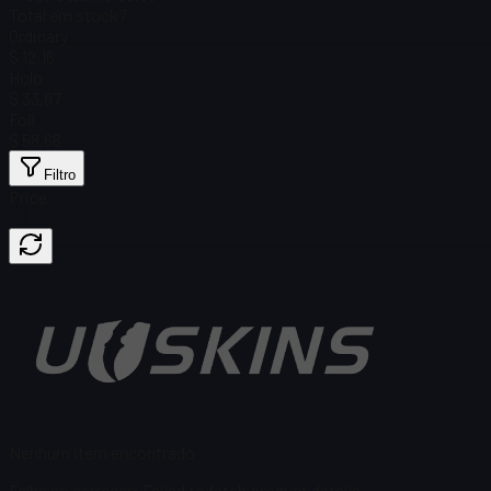
Total em stock
7
Ordinary
$ 12,16
Holo
$ 33,87
Foil
$ 58,66
Filtro
Price
Nenhum item encontrado
Falha ao carregar
:
Failed to fetch product details