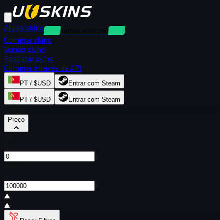
Alugar skins
Alugueres sem caução
Comprar skins
Vender skins
Resgatar skins
Comprar através da API
PT / $USD
Entrar com Steam
PT / $USD
Entrar com Steam
Filtros
Preço
De
$
Para
$