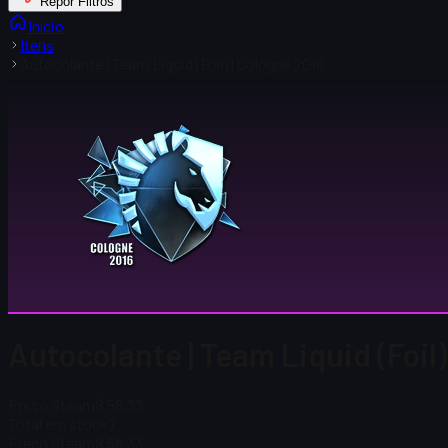
Repor Filtros
Início
Itens
Autocolante | Team Liquid (Foil) | Cologne 2016
Autocolante | Team Liquid (Foil)
Preço Steam
$ 58,33
Total em stock
7
Preço Steam
$ 58,33