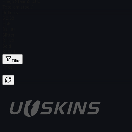
Preço Steam
$ 0.00
Total em stock
1
Ordinary
$ 2,68
Holo
$ 0.00
Glitter
$ 13,06
Gold
$ 14,91
Filtro
Price