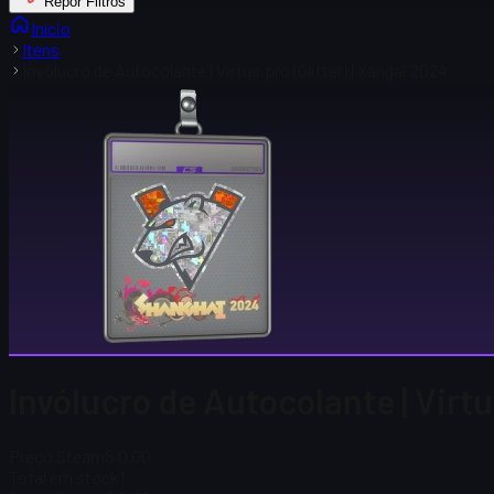
Repor Filtros
Início
Itens
Invólucro de Autocolante | Virtus.pro (Glitter) | Xangai 2024
Invólucro de Autocolante | Virtu
Preço Steam
$ 0.00
Total em stock
1