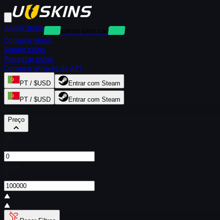
Alugar skins
Alugueres sem caução
Comprar skins
Vender skins
Resgatar skins
Comprar através da API
PT / $USD
Entrar com Steam
PT / $USD
Entrar com Steam
Filtros
Preço
De
$
Para
$