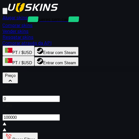
Alugar skins
Alugueres sem caução
Comprar skins
Vender skins
Resgatar skins
Comprar através da API
PT / $USD
Entrar com Steam
PT / $USD
Entrar com Steam
Filtros
Preço
De
$
Para
$