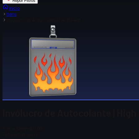
Repor Filtros
Início
Itens
Invólucro de Autocolante | High Heat
Invólucro de Autocolante | High
Preço Steam
$ 0.00
Total em stock
15