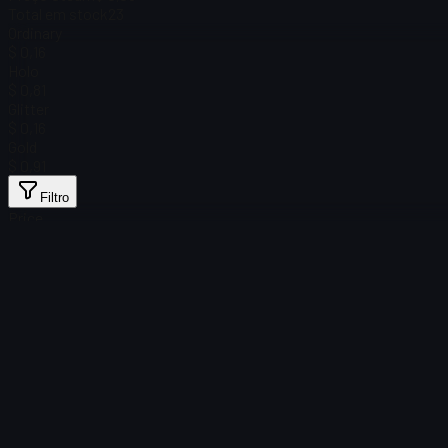
Total em stock
23
Ordinary
$ 0,16
Holo
$ 0,81
Glitter
$ 0,16
Gold
$ 0,91
Filtro
Price