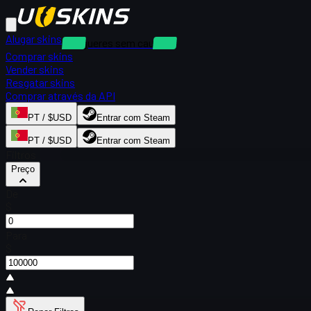
Alugar skins
Alugueres sem caução
Comprar skins
Vender skins
Resgatar skins
Comprar através da API
PT / $USD
Entrar com Steam
PT / $USD
Entrar com Steam
Filtros
Preço
De
$
Para
$