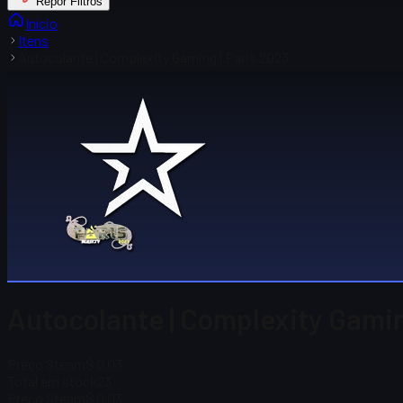
Repor Filtros
Início
Itens
Autocolante | Complexity Gaming | Paris 2023
Autocolante | Complexity Gamin
Preço Steam
$ 0,03
Total em stock
23
Preço Steam
$ 0,03