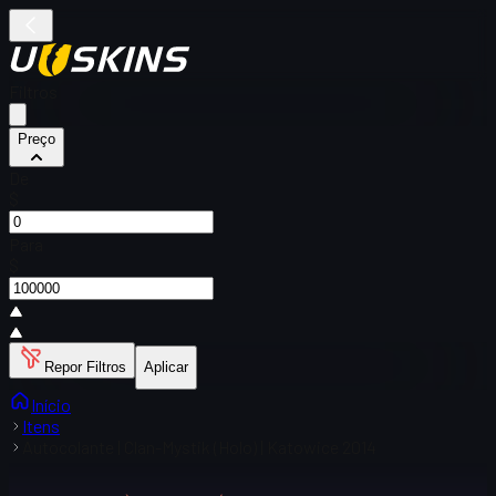
Filtros
Preço
De
$
Para
$
Repor Filtros
Aplicar
Início
Itens
Autocolante | Clan-Mystik (Holo) | Katowice 2014