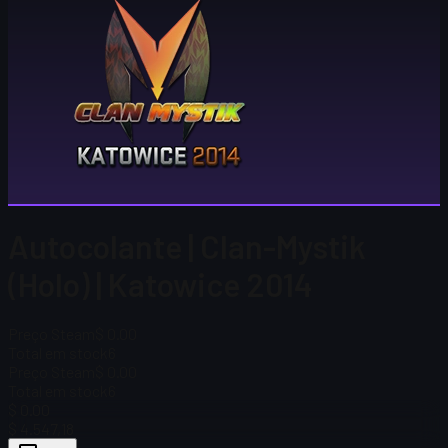
Autocolante | Clan-Mystik
(Holo) | Katowice 2014
Preço Steam
$ 0.00
Total em stock
6
Preço Steam
$ 0.00
Total em stock
6
$ 0.00
$ 4.547,18