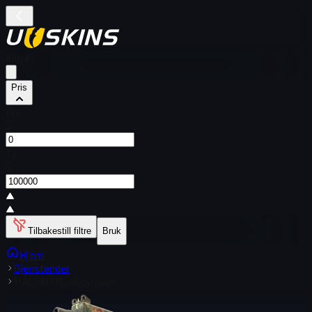
Filtre
Pris
Fra
$
Til
$
Tilbakestill filtre
Bruk
Hjem
Gjenstander
MAC-10 | Monkeyflage