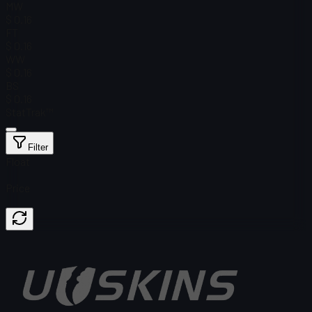
MW
$ 0.16
FT
$ 0.16
WW
$ 0.16
BS
$ 0.16
StatTrak™
Filter
Float
Price