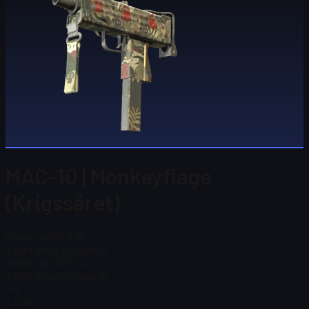
MAC-10 | Monkeyflage
(Krigssåret)
Steam-pris
$ 0.14
Totalt antall på lager
19
Steam-pris
$ 0.14
Totalt antall på lager
19
FN
$ 0.99