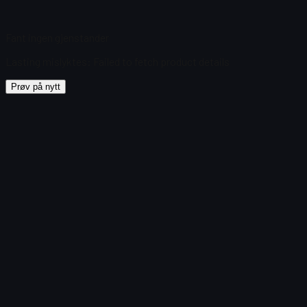
Fant ingen gjenstander
Lasting mislyktes
:
Failed to fetch product details
Prøv på nytt