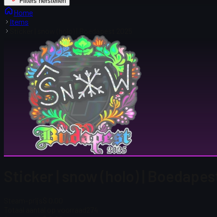
Filters herstellen
Home
Items
Sticker | snow (holo) | Boedapest 2025
Sticker | snow (holo) | Boedapes
Steam-prijs
$ 0.00
Totaal aantal op voorraad
274