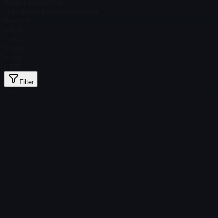
Steam-prijs
$ 0.00
Totaal aantal op voorraad
274
Gewoon
$ 0,16
Holo
$ 0,61
Goud
$ 1,37
Filter
Price
Geen items gevonden