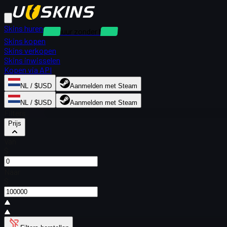
Skins huren
Verhuur zonder borg
Skins kopen
Skins verkopen
Skins inwisselen
Kopen via API
NL / $USD
Aanmelden met Steam
NL / $USD
Aanmelden met Steam
Filters
Prijs
Van
$
Naar
$