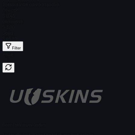
Totaal aantal op voorraad
54
Gewoon
$ 0,45
Glimmend
$ 3,00
Goud
$ 45,59
Filter
Price
Geen items gevonden
Laden mislukt
:
Failed to fetch product details