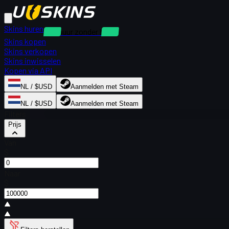
Skins huren
Verhuur zonder borg
Skins kopen
Skins verkopen
Skins inwisselen
Kopen via API
NL / $USD
Aanmelden met Steam
NL / $USD
Aanmelden met Steam
Filters
Prijs
Van
$
Naar
$