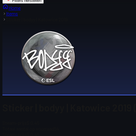
Filters herstellen
Home
Items
Sticker | bodyy | Katowice 2019
Sticker | bodyy | Katowice 2019
Steam-prijs
$ 0,45
Totaal aantal op voorraad
54
Steam-prijs
$ 0,45