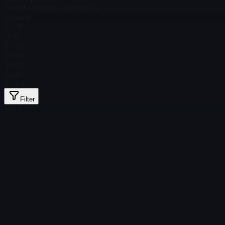
Totaal aantal op voorraad
74
Gewoon
$ 0,16
Holo
$ 3,62
Glitter
$ 0,37
Goud
$ 2,59
Filter
Price