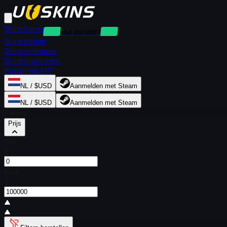
Skins huren
Verhuur zonder borg
Skins kopen
Skins verkopen
Skins inwisselen
Kopen via API
NL / $USD
Aanmelden met Steam
NL / $USD
Aanmelden met Steam
Filters
Prijs
Van
$
Naar
$