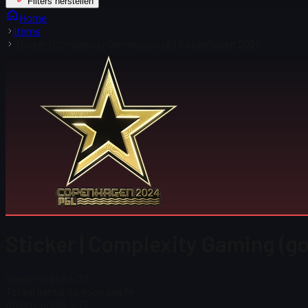
Filters herstellen
Home
Items
Sticker | Complexity Gaming (goud) | Kopenhagen 2024
Sticker | Complexity Gaming (g
Steam-prijs
$ 4,77
Totaal aantal op voorraad
74
Steam-prijs
$ 4,77