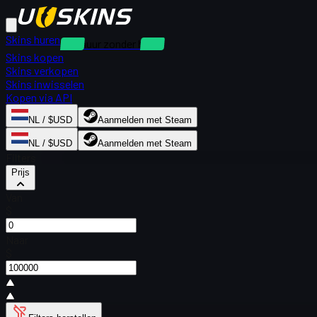
Skins huren
Verhuur zonder borg
Skins kopen
Skins verkopen
Skins inwisselen
Kopen via API
NL / $USD
Aanmelden met Steam
NL / $USD
Aanmelden met Steam
Filters
Prijs
Van
$
Naar
$