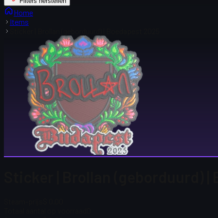
Filters herstellen
Home
Items
Sticker | Brollan (geborduurd) | Boedapest 2025
Sticker | Brollan (geborduurd)
Steam-prijs
$ 0.00
Totaal aantal op voorraad
0