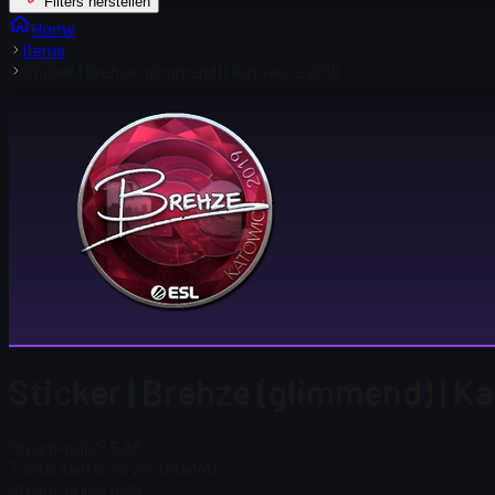
Filters herstellen
Home
Items
Sticker | Brehze (glimmend) | Katowice 2019
Sticker | Brehze (glimmend) | 
Steam-prijs
$ 5,88
Totaal aantal op voorraad
40
Steam-prijs
$ 5,88