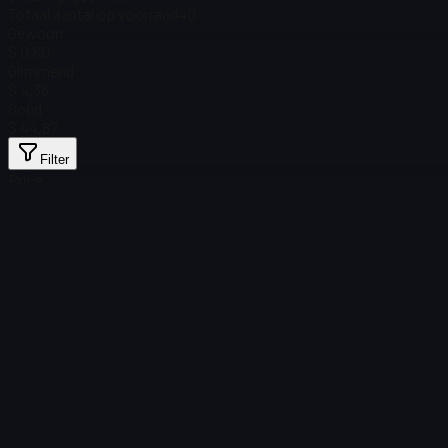
Totaal aantal op voorraad
40
Gewoon
$ 0,60
Glimmend
$ 4,38
Goud
$ 44,87
Filter
Price
Geen items gevonden
Laden mislukt
:
Failed to fetch product details