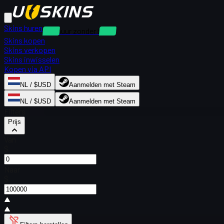
Skins huren
Verhuur zonder borg
Skins kopen
Skins verkopen
Skins inwisselen
Kopen via API
NL / $USD
Aanmelden met Steam
NL / $USD
Aanmelden met Steam
Filters
Prijs
Van
$
Naar
$