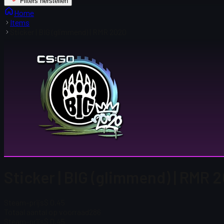
Filters herstellen
Home
Items
Sticker | BIG (glimmend) | RMR 2020
Sticker | BIG (glimmend) | RMR
Steam-prijs
$ 0,45
Totaal aantal op voorraad
286
Steam-prijs
$ 0,45