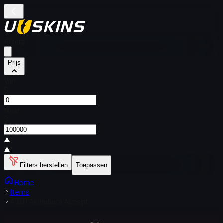
Filters
Prijs
Van
$
Naar
$
Filters herstellen
Toepassen
Home
Items
AUG | Akihabara Accept