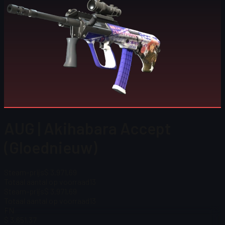
AUG | Akihabara Accept
(Gloednieuw)
Steam-prijs
$ 3.971,69
Totaal aantal op voorraad
13
Steam-prijs
$ 3.971,69
Totaal aantal op voorraad
13
FN
$ 3.651,37