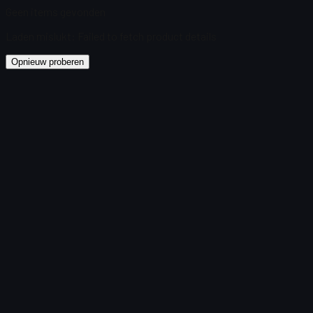
Geen items gevonden
Laden mislukt
:
Failed to fetch product details
Opnieuw proberen