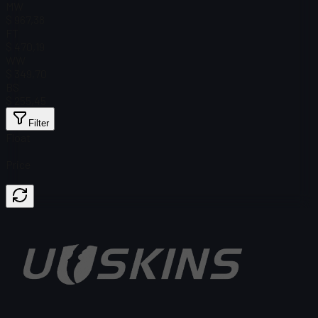
MW
$ 967,38
FT
$ 470,19
WW
$ 349,70
BS
$ 255,45
Filter
Float
Price