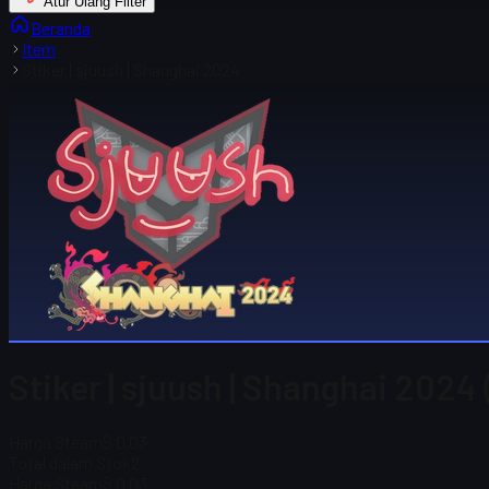
Atur Ulang Filter
Beranda
Item
Stiker | sjuush | Shanghai 2024
Stiker | sjuush | Shanghai 2024
Harga Steam
$ 0,03
Total dalam Stok
2
Harga Steam
$ 0,03