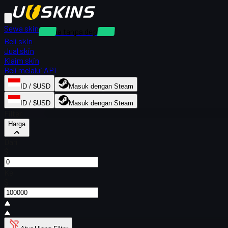
Sewa skin
Sewa tanpa deposit
Beli skin
Jual skin
Klaim skin
Beli melalui API
ID / $USD
Masuk dengan Steam
ID / $USD
Masuk dengan Steam
Filter
Harga
Dari
$
Ke
$