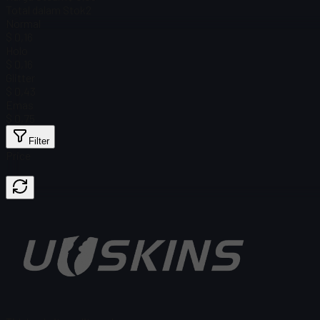
Total dalam Stok
2
Normal
$ 0,16
Holo
$ 0,16
Glitter
$ 0,43
Emas
$ 0,75
Filter
Price