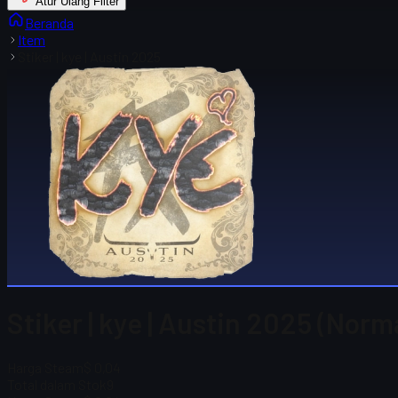
Atur Ulang Filter
Beranda
Item
Stiker | kye | Austin 2025
Stiker | kye | Austin 2025 (Norm
Harga Steam
$ 0,04
Total dalam Stok
9