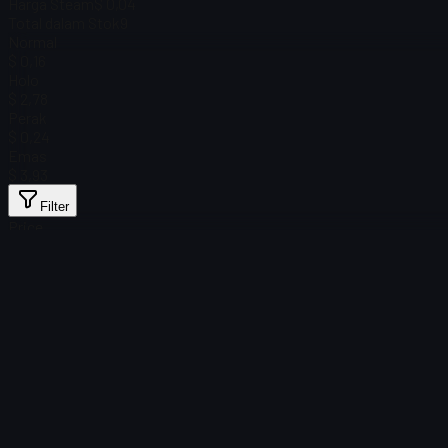
Harga Steam
$ 0,04
Total dalam Stok
9
Normal
$ 0,16
Holo
$ 2,78
Perak
$ 0,24
Emas
$ 3,93
Filter
Price