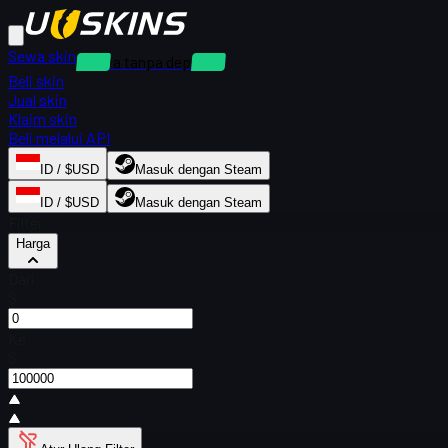
Sewa skin
Sewa tanpa deposit
Beli skin
Jual skin
Klaim skin
Beli melalui API
ID / $USD
Masuk dengan Steam
ID / $USD
Masuk dengan Steam
Filter
Harga
Dari
$
Ke
$