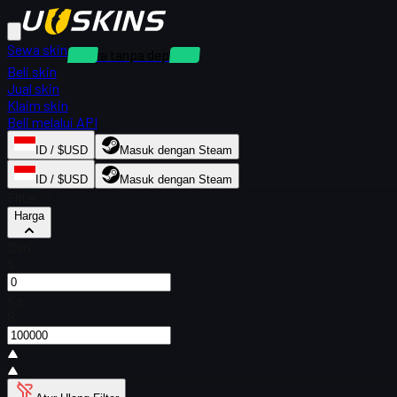
Sewa skin
Sewa tanpa deposit
Beli skin
Jual skin
Klaim skin
Beli melalui API
ID / $USD
Masuk dengan Steam
ID / $USD
Masuk dengan Steam
Filter
Harga
Dari
$
Ke
$