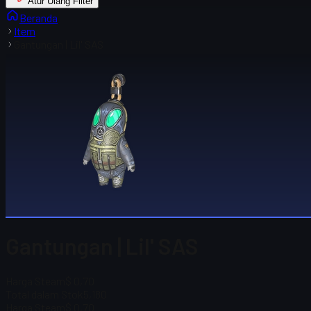
Atur Ulang Filter
Beranda
Item
Gantungan | Lil' SAS
Gantungan | Lil' SAS
Harga Steam
$ 0,70
Total dalam Stok
5,180
Harga Steam
$ 0,70