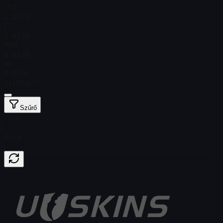
MW
$ 243,12
FT
$ 187,66
WW
$ 185,98
BS
$ 179,15
StatTrak™
Szűrő
Float
Price