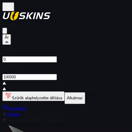
Szűrők
Ár
Innen
$
Címzett
$
Szűrők alaphelyzetbe állítása
Alkalmaz
Kezdőlap
Tételek
Csontváz kés (★) | Ultraibolya