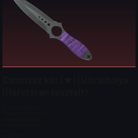
Csontváz kés (★) | Ultraibolya
(Harctéren tesztelt)
Steam ár
$ 308,81
Összes készleten
214
Steam ár
$ 308,81
Összes készleten
214
FN
$ 569,72